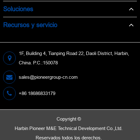
Soluciones
Recursos y servicio
1F, Building 4, Tianping Road 22, Daoli District, Harbin,
China. P.C.:150078
sales@pioneergroup-cn.com
+86 18686833179
Copyright ©
Harbin Pioneer M&E Technical Development Co.,Ltd.
Reservados todos los derechos.