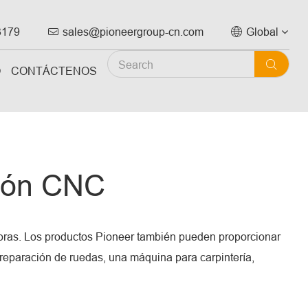
3179
sales@pioneergroup-cn.com
Global



O
CONTÁCTENOS
ción CNC
adoras. Los productos Pioneer también pueden proporcionar
reparación de ruedas, una máquina para carpintería,