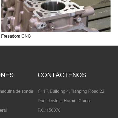
Fresadora CNC
ONES
CONTÁCTENOS
máquina de sonda
1F, Building 4, Tianping Road 22,

Daoli District, Harbin, China.
eral
P.C.:150078