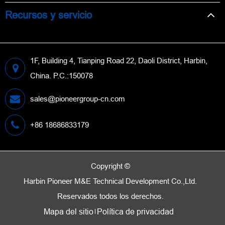
Recursos y servicio
1F, Building 4, Tianping Road 22, Daoli District, Harbin,
China. P.C.:150078
sales@pioneergroup-cn.com
+86 18686833179
Copyright ©
Harbin Pioneer M&E Technical Development Co.,Ltd.
Reservados todos los derechos.
Mapa del sitio
Política de privacidad