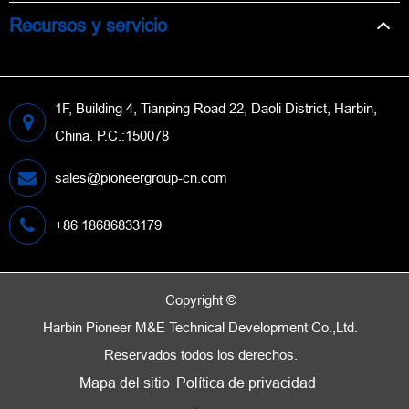
Recursos y servicio
1F, Building 4, Tianping Road 22, Daoli District, Harbin,
China. P.C.:150078
sales@pioneergroup-cn.com
+86 18686833179
Copyright ©
Harbin Pioneer M&E Technical Development Co.,Ltd.
Reservados todos los derechos.
Mapa del sitio
Política de privacidad