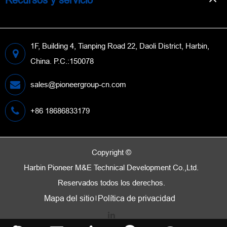
1F, Building 4, Tianping Road 22, Daoli District, Harbin,
China. P.C.:150078
sales@pioneergroup-cn.com
+86 18686833179
Copyright ©
Harbin Pioneer M&E Technical Development Co.,Ltd.
Reservados todos los derechos.
Mapa del sitio
Política de privacidad