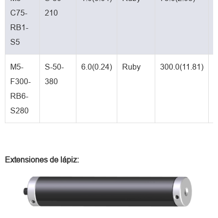
C75-
210
c
RB1-
S5
M5-
S-50-
6.0(0.24)
Ruby
300.0(11.81)
C
F300-
380
f
RB6-
S280
Extensiones de lápiz: