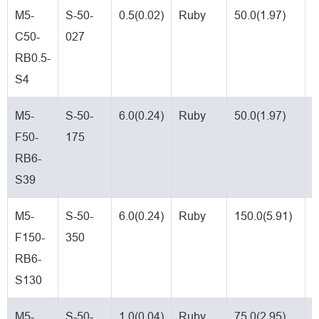
M5-
S-50-
0.5(0.02)
Ruby
50.0(1.97)
T
C50-
027
c
RB0.5-
S4
M5-
S-50-
6.0(0.24)
Ruby
50.0(1.97)
C
F50-
175
f
RB6-
S39
M5-
S-50-
6.0(0.24)
Ruby
150.0(5.91)
C
F150-
350
f
RB6-
S130
M5-
S-50-
1.0(0.04)
Ruby
75.0(2.95)
T