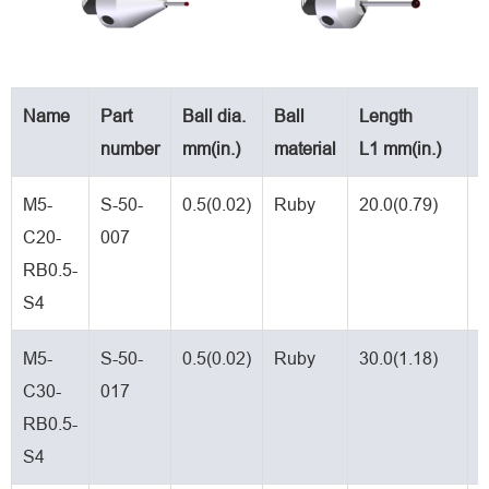
Name
Part
Ball dia.
Ball
Length
number
mm(in.)
material
L1 mm(in.)
m
M5-
S-50-
0.5(0.02)
Ruby
20.0(0.79)
T
C20-
007
c
RB0.5-
S4
M5-
S-50-
0.5(0.02)
Ruby
30.0(1.18)
T
C30-
017
c
RB0.5-
S4