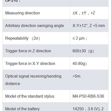
OP510：
Measuring direction
±X，±Y，+Z
Arbitrary direction swinging angle
X-Y±12°, Z +5 mm
Repeatability （2σ）
≤ 2 μm；
Trigger force in Z direction
600±30（g）
Trigger force in X-Y direction
40-80g）
Optical signal receiving/sending
>5m
distance
Model of the standard stylus
M4-P50-RB6-S36
Model of the battery
14250，3.6 (V), 2